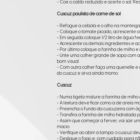
- Coe o caldo reduzido e acerte o sal. Re
Cuscuz paulista de carne de sol
- Refogue a cebola e o alho na manteig
- Coloque o tomate picado, acrescente a
- Em seguida coloque 1/2 litro de água f
- Acrescente os demais ingredientes e ac
- Por último coloque a farinha de milho
- Unte uma colher grande de sopa com
bom visual.
- Com outra colher faça uma quenelle e a
do cuscuz e sirva ainda morno.
Cuscuz
- Numa tigela misture a farinha de mil
- A textura deve ficar como a de areia m
- Preencha o fundo da cuscuzeira com ág
- Transfira a farinha de milho hidratada
- Assim que começar a ferver, vai sair u
macio.
- Verifique ao abrir a tampa: o cuscuz de
- Desligue o fogo e, com cuidado para nã