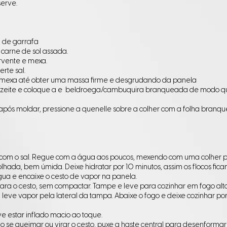
serve.
a de garrafa
 carne de sol assada.
ervente e mexa.
erte sal.
 e mexa até obter uma massa firme e desgrudando da panela
 azeite e coloque a e beldroega/cambuquira branqueada de modo 
pós moldar, pressione a quenelle sobre a colher com a folha branque
ho com o sal. Regue com a água aos poucos, mexendo com uma colher
olhada, bem úmida. Deixe hidratar por 10 minutos, a
ssim os flocos fic
ua e encaixe o cesto de vapor na panela.
 para o cesto, sem compactar. Tampe e leve para cozinhar em fogo alto
m leve vapor pela lateral da tampa. Abaixe o fogo e deixe cozinhar po
ve estar inflado macio ao toque.
o se queimar ou virar o cesto, puxe a haste central para desenformar 