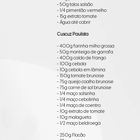
- 50g talos salsão
- 1/4 pimentão vermelho
- 15g extrato tomate
- Água até cobrir
Cuscuz Paulista
- 400g farinha milho grossa
- 50g manteiga de garrafa
- 400g caldo de frango
- 100g cebola
- 10g cebola em lâmina
- 150g tomate brunoise
- 75g queijo coalho brunoise
- 75g carne de sol brunoise
- 1/4 maço salsinha
- 1/4 maço cebolinha
- 1/4 maço de coentro
- 10g extrato de tomate
- 10g malagueta
- 1/2 maço beldroega
- 250g Flocão