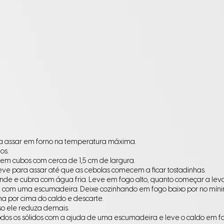
ara assar em forno na temperatura máxima.
os.
 em cubos com cerca de 1,5 cm de largura.
eve para assar até que as cebolas comecem a ficar tostadinhas.
e e cubra com água fria. Leve em fogo alto, quanto começar a levan
a com uma escumadeira. Deixe cozinhando em fogo baixo por no mínim
ma por cima do caldo e descarte.
so ele reduza demais.
odos os sólidos com a ajuda de uma escumadeira e leve o caldo em fogo