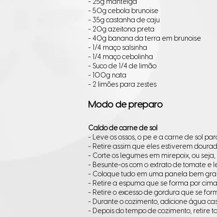
- 25g manteiga
- 50g cebola brunoise
- 35g castanha de caju
- 20g azeitona preta
- 40g banana da terra em brunoise
- 1/4 maço salsinha
- 1/4 maço cebolinha
- Suco de 1/4 de limão
- 100g nata
- 2 limões para zestes
Modo de preparo
Caldo de carne de sol
- Leve os ossos, o pe e a carne de sol p
- Retire assim que eles estiverem dourad
- Corte os legumes em mirepoix, ou seja,
- Besunte-os com o extrato de tomate e l
- Coloque tudo em uma panela bem grand
- Retire a espuma que se forma por cim
- Retire o excesso de gordura que se for
- Durante o cozimento, adicione água ca
- Depois do tempo de cozimento, retire t