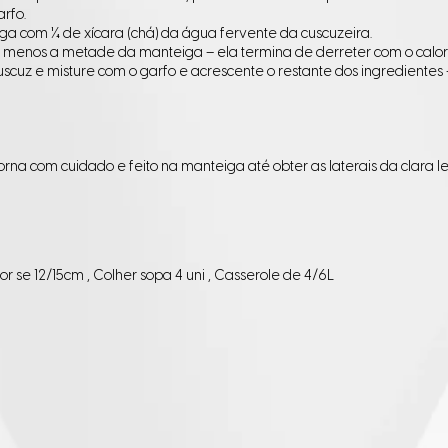
rfo.
a com ¼ de xícara (chá) da água fervente da cuscuzeira.
 menos a metade da manteiga – ela termina de derreter com o calor 
cuz e misture com o garfo e acrescente o restante dos ingredientes
orna com cuidado e feito na manteiga até obter as laterais da clara
dor se 12/15cm , Colher sopa 4 uni , Casserole de 4/6L