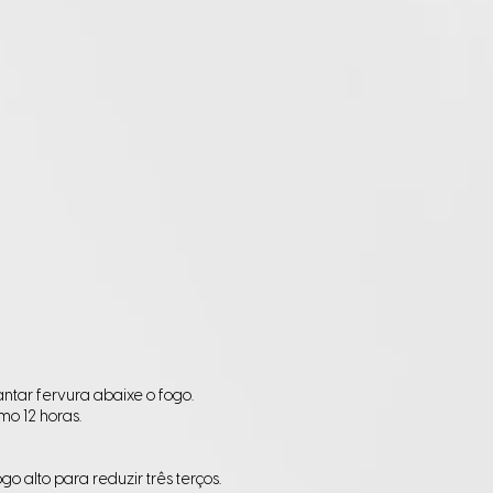
tar fervura abaixe o fogo.
o 12 horas.
 alto para reduzir três terços.